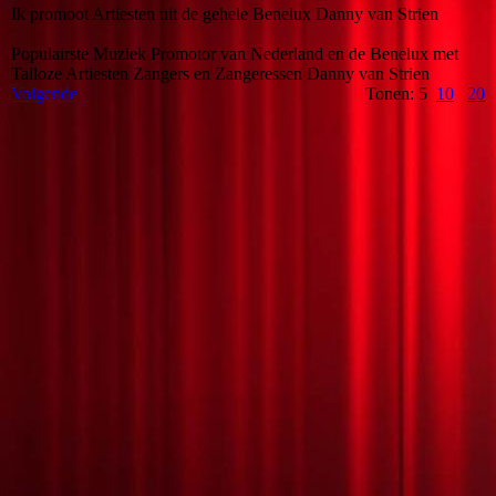
Ik promoot Artiesten uit de gehele Benelux Danny van Strien
Populairste Muziek Promotor van Nederland en de Benelux met
Talloze Artiesten Zangers en Zangeressen Danny van Strien
Volgende
Tonen: 5
10
20