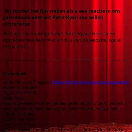
wij zouden het fijn vinden als u een reactie in ons
gastenboek omtrent Peter Ryan zou willen
achterlaten.
Wat zijn uw ervaringen met Peter Ryan? Hoe is een
optreden bevallen? Wat vindt u van de website, social
media enz..
Gastenboek
14 berichten op 3 pagina's
Nieuw bericht toevoegen aan gastenboek
Helma Van Alphen
16-11-25
12:51:20
Beste Peter,
Heel erg bedankt voor je optreden gisteravond (15 nov), was echt
een superavond, mede dankzij jou iedereen heeft ervan genoten.
Edwin en Helma
Danny Van Strien
13-05-25
22:11:11
Fan Ex Muziek Promotor Ex Mede Tekstschrijver Muziek Single.s