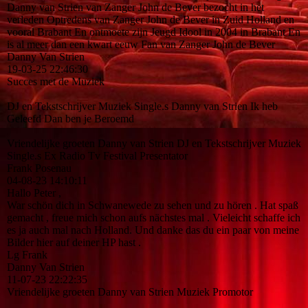
Danny van Strien van Zanger John de Bever bezocht in het
verleden Optredens van Zanger John de Bever in Zuid Holland en
vooral Brabant En ontmoete zijn Jeugd Idool in 2004 in Brabant En
is al meer dan een kwart eeuw Fan van Zanger John de Bever
Danny Van Strien
19-03-25
22:46:30
Succes met de Muziek
DJ en Tekstschrijver Muziek Single.s Danny van Strien Ik heb
Geleefd Dan ben je Beroemd
Vriendelijke groeten Danny van Strien DJ en Tekstschrijver Muziek
Single.s Ex Radio Tv Festival Presentator
Frank Posenau
04-08-23
14:10:11
Hallo Peter ,
War schön dich in Schwanewede zu sehen und zu hören . Hat spaß
gemacht , freue mich schon aufs nächstes mal . Vieleicht schaffe ich
es ja auch mal nach Holland. Und danke das du ein paar von meine
Bilder hier auf deiner HP hast .
Lg Frank
Danny Van Strien
11-07-23
22:22:35
Vriendelijke groeten Danny van Strien Muziek Promotor